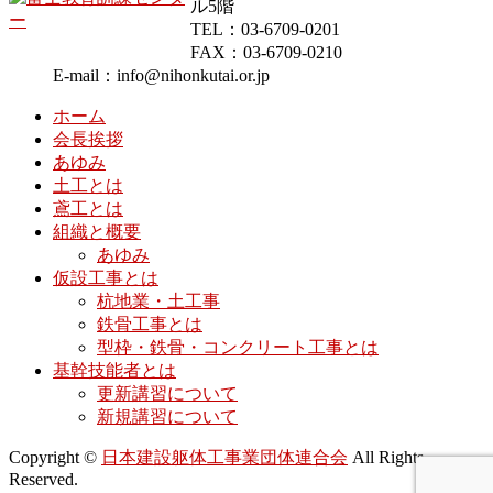
ル5階
TEL：03-6709-0201
FAX：03-6709-0210
E-mail：info@nihonkutai.or.jp
ホーム
会長挨拶
あゆみ
土工とは
鳶工とは
組織と概要
あゆみ
仮設工事とは
杭地業・土工事
鉄骨工事とは
型枠・鉄骨・コンクリート工事とは
基幹技能者とは
更新講習について
新規講習について
Copyright ©
日本建設躯体工事業団体連合会
All Rights
Reserved.