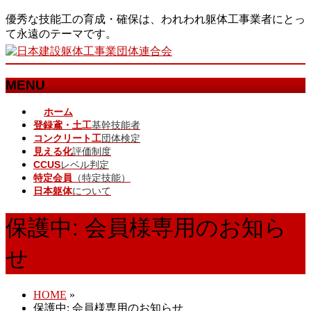
優秀な技能工の育成・確保は、われわれ躯体工事業者にとっ
て永遠のテーマです。
MENU
メ
ホーム
登録鳶・土工
基幹技能者
ニ
コンクリート工
団体検定
ュ
見える化
評価制度
ー
CCUS
レベル判定
を
特定会員
（特定技能）
飛
日本躯体
について
ば
す
保護中: 会員様専用のお知ら
せ
HOME
»
保護中: 会員様専用のお知らせ