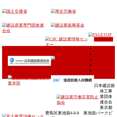
PAGETOP
ホーム
組織と概要
鳶工とは
土工とは
会員様専用
のお知らせ
日本建設躯
体工事
業団体
連合会
東京都
豊島区東池袋4-8-8 東池袋パークビ