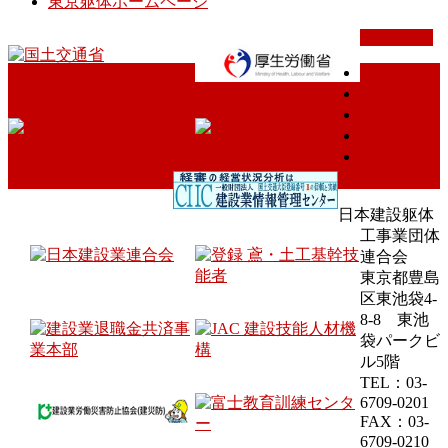
東京躯体ホームページ
PAGETOP
ホーム
組織と概要
鳶工とは
土工とは
会員様専用
のお知らせ
日本建設躯体
工事業団体
連合会
東京都豊島
区東池袋4-
8-8 東池
袋パークビ
ル5階
TEL：03-
6709-0201
FAX：03-
6709-0210