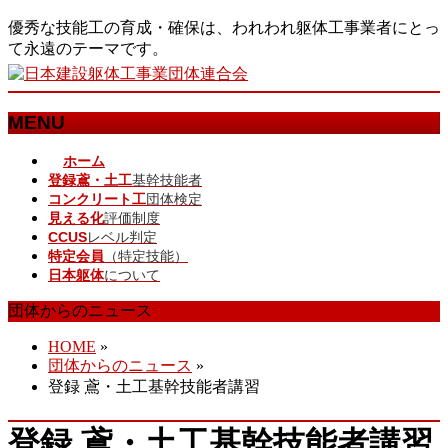
優秀な技能工の育成・確保は、われわれ躯体工事業者にとっ
て永遠のテーマです。
MENU
メ
ホーム
登録鳶・土工
基幹技能者
ニ
コンクリート工
団体検定
ュ
見える化
評価制度
ー
CCUS
レベル判定
を
特定会員
（特定技能）
飛
日本躯体
について
ば
す
団体からのニュース
HOME
»
団体からのニュース
»
登録 鳶・土工基幹技能者講習
登録 鳶・土工基幹技能者講習