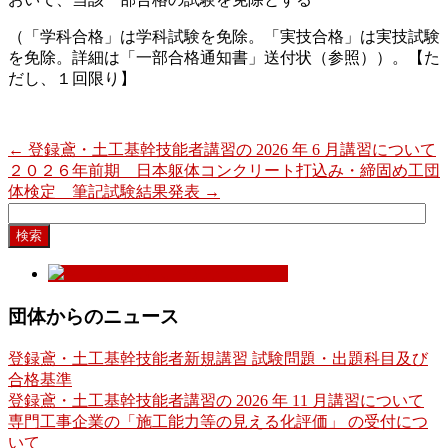
（「学科合格」は学科試験を免除。「実技合格」は実技試験
を免除。詳細は「一部合格通知書」送付状（参照））。【た
だし、１回限り】
←
登録鳶・土工基幹技能者講習の 2026 年 6 月講習について
２０２６年前期 日本躯体コンクリート打込み・締固め工団
体検定 筆記試験結果発表
→
検
索:
団体からのニュース
登録鳶・土工基幹技能者新規講習 試験問題・出題科目及び
合格基準
登録鳶・土工基幹技能者講習の 2026 年 11 月講習について
専門工事企業の「施工能力等の見える化評価」 の受付につ
いて