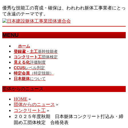
優秀な技能工の育成・確保は、われわれ躯体工事業者にとっ
て永遠のテーマです。
MENU
メ
ホーム
登録鳶・土工
基幹技能者
ニ
コンクリート工
団体検定
ュ
見える化
評価制度
ー
CCUS
レベル判定
を
特定会員
（特定技能）
飛
日本躯体
について
ば
す
団体からのニュース
HOME
»
団体からのニュース
»
コンクリート工
»
２０２５年度秋期 日本躯体コンクリート打込み・締
固め工団体検定 合格発表