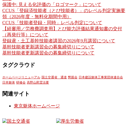
保護中: 見える化評価の「ロゴマーク」について
CCUS「登録済技能者（とび技能者）」のレベル判定実施要
領（2026年度・無料化期間中用）
CCUS「技能者登録・同時」レベル判定について
【経審用／労務費調査用】とび能力評価結果通知書の交付
（再発行等）について
登録鳶・土工基幹技能者講習の2026年9月講習について
基幹技能者更新講習会の募集締切りについて
基幹技能者更新講習会の募集締切りについて
タグクラウド
ホームページリニューアル
国土交通省 通達
懇親会
日本建設躯体工事業団体連合会
日本躯体
研修会
高野山慰霊法要
関連サイト
東京躯体ホームページ