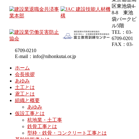
区東池袋4-
8-8 東池
袋パークビ
ル5階
TEL：03-
6709-0201
FAX：03-
6709-0210
E-mail：info@nihonkutai.or.jp
ホーム
会長挨拶
あゆみ
土工とは
鳶工とは
組織と概要
あゆみ
仮設工事とは
杭地業・土工事
鉄骨工事とは
型枠・鉄骨・コンクリート工事とは