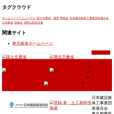
タグクラウド
ホームページリニューアル
国土交通省 通達
懇親会
日本建設躯体工事業団体連合会
日本躯体
研修会
高野山慰霊法要
関連サイト
東京躯体ホームページ
PAGETOP
ホーム
組織と概要
鳶工とは
土工とは
会員様専用の
お知らせ
日本建設躯
体工事業団
体連合会
東京都豊島