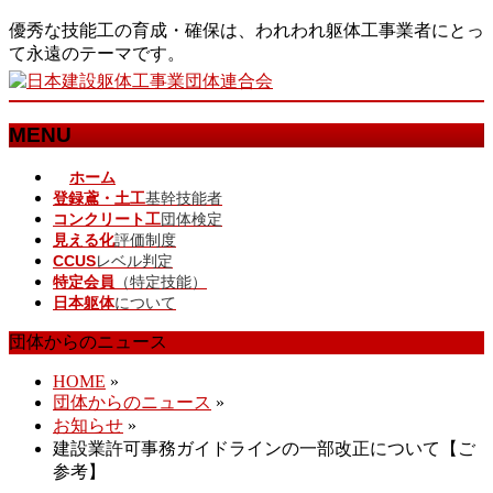
優秀な技能工の育成・確保は、われわれ躯体工事業者にとっ
て永遠のテーマです。
MENU
メ
ホーム
登録鳶・土工
基幹技能者
ニ
コンクリート工
団体検定
ュ
見える化
評価制度
ー
CCUS
レベル判定
を
特定会員
（特定技能）
飛
日本躯体
について
ば
す
団体からのニュース
HOME
»
団体からのニュース
»
お知らせ
»
建設業許可事務ガイドラインの一部改正について【ご
参考】