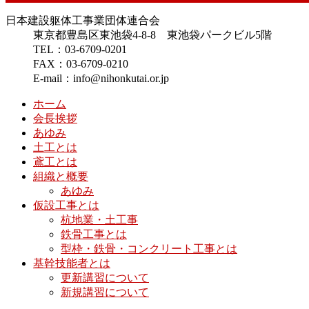
日本建設躯体工事業団体連合会
東京都豊島区東池袋4-8-8 東池袋パークビル5階
TEL：03-6709-0201
FAX：03-6709-0210
E-mail：info@nihonkutai.or.jp
ホーム
会長挨拶
あゆみ
土工とは
鳶工とは
組織と概要
あゆみ
仮設工事とは
杭地業・土工事
鉄骨工事とは
型枠・鉄骨・コンクリート工事とは
基幹技能者とは
更新講習について
新規講習について