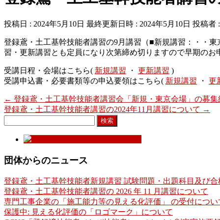
投稿日 : 2024年5月10日
最終更新日時 : 2024年5月10日
投稿者 
登録鳶・土工基幹技能者講習の9月講習（■新規講習：・・東
習・更新講習とも定員になり次第締め切りますので早期のお
受講日程・会場はこちら(
新規講習
・
更新講習
)
受講申込書・必要書類等の申込要領はこちら(
新規講習
・
更
←
登録鳶・土工基幹技能者講習会「新規・東京会場」の募集
登録鳶・土工基幹技能者講習の2024年11月講習について
→
検
索:
団体からのニュース
登録鳶・土工基幹技能者新規講習 試験問題・出題科目及び合
登録鳶・土工基幹技能者講習の 2026 年 11 月講習について
専門工事企業の「施工能力等の見える化評価」 の受付につい
保護中: 見える化評価の「ロゴマーク」について