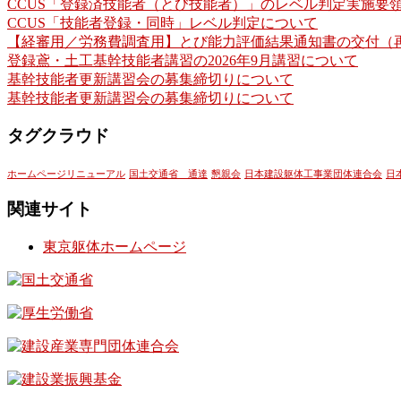
CCUS「登録済技能者（とび技能者）」のレベル判定実施要領
CCUS「技能者登録・同時」レベル判定について
【経審用／労務費調査用】とび能力評価結果通知書の交付（
登録鳶・土工基幹技能者講習の2026年9月講習について
基幹技能者更新講習会の募集締切りについて
基幹技能者更新講習会の募集締切りについて
タグクラウド
ホームページリニューアル
国土交通省 通達
懇親会
日本建設躯体工事業団体連合会
日
関連サイト
東京躯体ホームページ