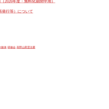
（2026年度・無料化期間中用）
再発行等）について
本躯体
研修会
高野山慰霊法要