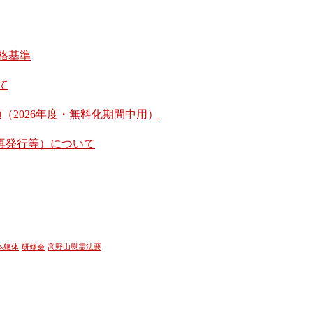
格基準
て
（2026年度・無料化期間中用）
再発行等）について
本躯体
研修会
高野山慰霊法要