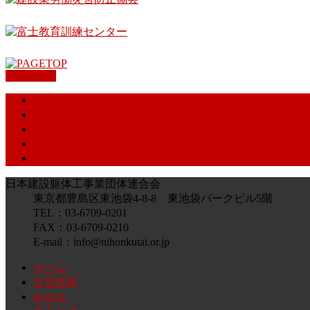
PAGETOP
ホーム
組織と概要
鳶工とは
土工とは
会員様専用のお知らせ
日本建設躯体工事業団体連合会
東京都豊島区東池袋4-8-8 東池袋パークビル5階
TEL：03-6709-0201
FAX：03-6709-0210
E-mail：info@nihonkutai.or.jp
ホーム
会長挨拶
あゆみ