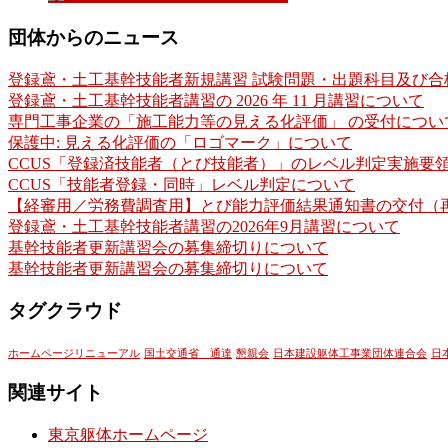
団体からのニュース
登録鳶・土工基幹技能者新規講習 試験問題・出題科目及び合
登録鳶・土工基幹技能者講習の 2026 年 11 月講習について
専門工事企業の「施工能力等の見える化評価」 の受付につい
保護中: 見える化評価の「ロゴマーク」について
CCUS「登録済技能者（とび技能者）」のレベル判定実施要領
CCUS「技能者登録・同時」レベル判定について
【経審用／労務費調査用】とび能力評価結果通知書の交付（
登録鳶・土工基幹技能者講習の2026年9月講習について
基幹技能者更新講習会の募集締切りについて
基幹技能者更新講習会の募集締切りについて
タグクラウド
ホームページリニューアル
国土交通省 通達
懇親会
日本建設躯体工事業団体連合会
日
関連サイト
東京躯体ホームページ