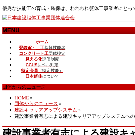
優秀な技能工の育成・確保は、われわれ躯体工事業者にとっ
MENU
メ
ホーム
登録鳶・土工
基幹技能者
ニ
コンクリート工
団体検定
ュ
見える化
評価制度
ー
CCUS
レベル判定
を
特定会員
（特定技能）
飛
日本躯体
について
ば
す
団体からのニュース
HOME
»
団体からのニュース
»
建設キャリアアップシステム
»
建設事業者有志による建設キャリアアップシステムへの
建設事業者有志による建設キ