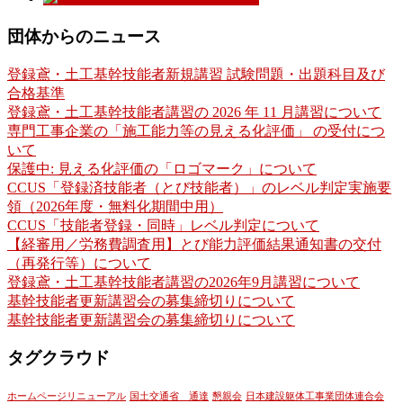
団体からのニュース
登録鳶・土工基幹技能者新規講習 試験問題・出題科目及び
合格基準
登録鳶・土工基幹技能者講習の 2026 年 11 月講習について
専門工事企業の「施工能力等の見える化評価」 の受付につ
いて
保護中: 見える化評価の「ロゴマーク」について
CCUS「登録済技能者（とび技能者）」のレベル判定実施要
領（2026年度・無料化期間中用）
CCUS「技能者登録・同時」レベル判定について
【経審用／労務費調査用】とび能力評価結果通知書の交付
（再発行等）について
登録鳶・土工基幹技能者講習の2026年9月講習について
基幹技能者更新講習会の募集締切りについて
基幹技能者更新講習会の募集締切りについて
タグクラウド
ホームページリニューアル
国土交通省 通達
懇親会
日本建設躯体工事業団体連合会