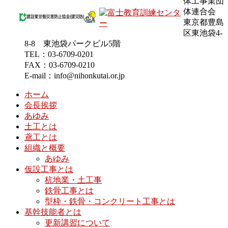
体工事業団
体連合会
東京都豊島
区東池袋4-
8-8 東池袋パークビル5階
TEL：03-6709-0201
FAX：03-6709-0210
E-mail：info@nihonkutai.or.jp
ホーム
会長挨拶
あゆみ
土工とは
鳶工とは
組織と概要
あゆみ
仮設工事とは
杭地業・土工事
鉄骨工事とは
型枠・鉄骨・コンクリート工事とは
基幹技能者とは
更新講習について