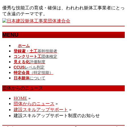
優秀な技能工の育成・確保は、われわれ躯体工事業者にとっ
て永遠のテーマです。
MENU
メ
ホーム
登録鳶・土工
基幹技能者
ニ
コンクリート工
団体検定
ュ
見える化
評価制度
ー
CCUS
レベル判定
を
特定会員
（特定技能）
飛
日本躯体
について
ば
す
団体からのニュース
HOME
»
団体からのニュース
»
建設スキルアップサポート
»
建設スキルアップサポート制度のお知らせ