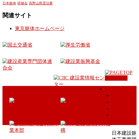
日本躯体
研修会
高野山慰霊法要
関連サイト
東京躯体ホームページ
PAGETOP
ホーム
組織と概要
鳶工とは
土工とは
会員様専用
のお知らせ
日本建設躯