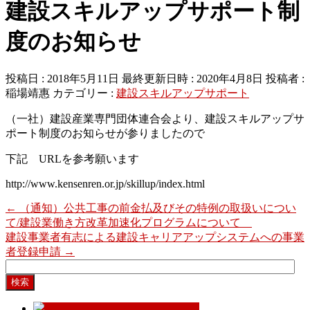
建設スキルアップサポート制
度のお知らせ
投稿日 : 2018年5月11日
最終更新日時 : 2020年4月8日
投稿者 :
稲場靖惠
カテゴリー :
建設スキルアップサポート
（一社）建設産業専門団体連合会より、建設スキルアップサ
ポート制度のお知らせが参りましたので
下記 URLを参考願います
http://www.kensenren.or.jp/skillup/index.html
←
（通知）公共工事の前金払及びその特例の取扱いについ
て/建設業働き方改革加速化プログラムについて
建設事業者有志による建設キャリアアップシステムへの事業
者登録申請
→
検
索: